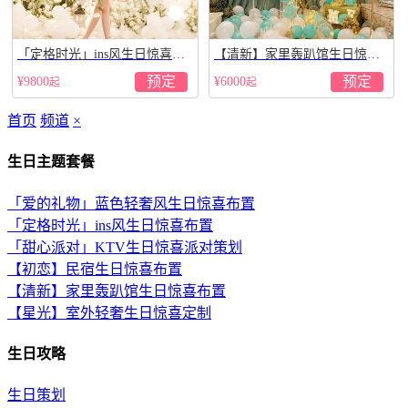
「定格时光」ins风生日惊喜布
【清新】家里轰趴馆生日惊喜
置
布置
预定
预定
¥9800
¥6000
起
起
首页
频道
×
生日主题套餐
「爱的礼物」蓝色轻奢风生日惊喜布置
「定格时光」ins风生日惊喜布置
「甜心派对」KTV生日惊喜派对策划
【初恋】民宿生日惊喜布置
【清新】家里轰趴馆生日惊喜布置
【星光】室外轻奢生日惊喜定制
生日攻略
生日策划