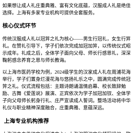
如果想让成人礼庄重典雅、富有文化底蕴，汉服成人礼是绝佳
选择。上海有多家专业机构可提供全套服务。
核心仪式环节
传统汉服成人礼以冠笄之礼为核心——男生行冠礼，女生行笄
礼。在赞礼引导下，学子们依次完成加冠加笄，以传统仪式昭
示成年。礼成之后，全体学子面向父母、师长行感恩礼，深深
鞠躬感念养育之恩与师长教诲。
以上海市医药学校为例，2024级学生的汉家成人礼在周浦花海
举行，学子们置身烂漫花海与悠扬礼乐之中，圆满完成传统冠
笄之礼。仪式流程包括：主题诗朗诵温情启幕、校长致辞勉
励、古舞《爱莲说》展演、正宾依次为学子加冠加钗、全体学
子向父母师长躬身行礼、庄严宣读成人誓词。整场活动将中华
礼仪与职业精神深度融合，庄重典雅、意蕴深远。
️ 上海专业机构推荐