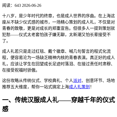
阅读：643
2026-06-26
十八岁，是少年时代的终章，也是成人世界的序曲。在上海这
座从不缺少仪式感的城市，一场精心策划的成人礼，不仅是对
青春的致敬，更是对成长的郑重宣告。但很多人一提到策划就
犯愁——仪式太老套怕孩子嫌无聊，太新潮又怕长辈接受不
了。
成人礼若只是走过红毯、戴个徽章、喊几句誓言的程式化流
程，便容易沦为一场缺乏精神内核的青春表演。真正好的成人
礼，应该让学生在回望成长足迹时落泪、在接过责任时肃穆、
在接受祝福时骄傲。
这份攻略从传统仪式、学校典礼、个人
派对
、创意环节、场地
推荐五大维度，帮你一站式搞定上海
成人礼策划
！
一、传统汉服成人礼——穿越千年的仪式
感