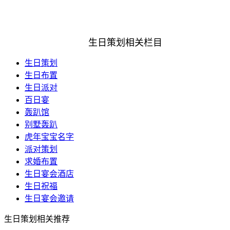
预约专属策划师享受1对1服务
客服微信：lmjx5588
生日策划相关栏目
生日策划
生日布置
生日派对
百日宴
轰趴馆
别墅轰趴
虎年宝宝名字
派对策划
求婚布置
生日宴会酒店
生日祝福
生日宴会邀请
生日策划相关推荐