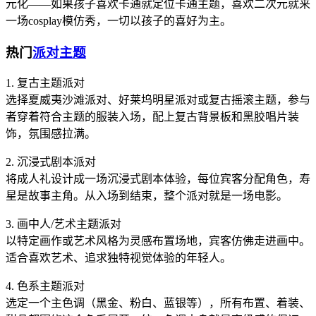
元化——如果孩子喜欢卡通就定位卡通主题，喜欢二次元就来
一场cosplay模仿秀，一切以孩子的喜好为主。
热门
派对主题
1. 复古主题派对
选择夏威夷沙滩派对、好莱坞明星派对或复古摇滚主题，参与
者穿着符合主题的服装入场，配上复古背景板和黑胶唱片装
饰，氛围感拉满。
2. 沉浸式剧本派对
将成人礼设计成一场沉浸式剧本体验，每位宾客分配角色，寿
星是故事主角。从入场到结束，整个派对就是一场电影。
3. 画中人/艺术主题派对
以特定画作或艺术风格为灵感布置场地，宾客仿佛走进画中。
适合喜欢艺术、追求独特视觉体验的年轻人。
4. 色系主题派对
选定一个主色调（黑金、粉白、蓝银等），所有布置、着装、