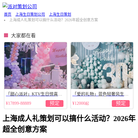
首页
上海生日策划公司
上海生日策划
上海成人礼策划可以搞什么活动？2026年超全创意方案
大家都在看
「甜心派对」KTV生日惊喜派
「爱的礼物」蓝色轻奢风生日
对策划
惊喜布置
预定
预定
¥17899-88889
¥12000
起
上海成人礼策划可以搞什么活动？2026年
超全创意方案