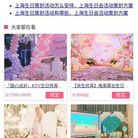
上海生日策划活动怎么安排，上海生日会活动策划方案
上海生日策划活动有哪些，上海生日会活动策划方案
大家都在看
「甜心派对」KTV生日惊喜派
【余生欢喜】唯美露台生日惊
对策划
喜布置
预定
预定
¥17899-88889
¥18888
起