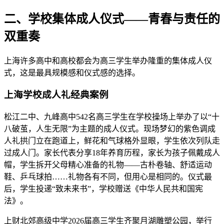
二、学校集体成人仪式——青春与责任的
双重奏
上海许多高中和高校都会为高三学生举办隆重的集体成人仪
式，这是最具规模感和仪式感的选择。
上海学校成人礼经典案例
松江二中、九峰高中542名高三学生在学校操场上举办了以“十
八破茧，人生无限”为主题的成人仪式。现场梦幻的紫色调成
人礼拱门立在跑道上，鲜花和气球格外显眼，学生依次列队走
过成人门。家长代表分享18年养育历程，家长为孩子佩戴成人
帽，学生拆开父母精心准备的礼物——古朴卷轴、舒适运动
鞋、乒乓球拍……礼物各有不同，但用心是相同的。仪式最
后，学生投递“致未来书”，学校赠送《中华人民共和国宪
法》。
上财北郊高级中学2026届高三学生齐聚月湖雕塑公园，举行