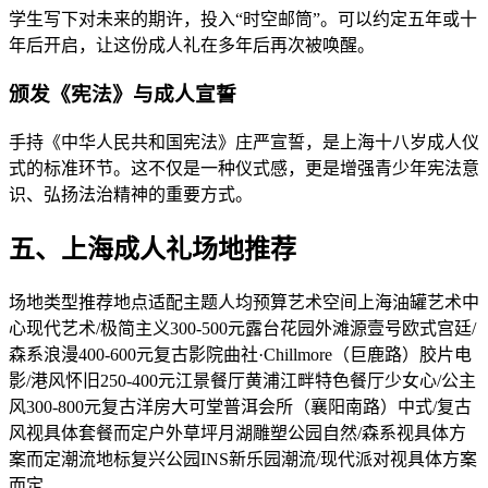
学生写下对未来的期许，投入“时空邮筒”。可以约定五年或十
年后开启，让这份成人礼在多年后再次被唤醒。
颁发《宪法》与成人宣誓
手持《中华人民共和国宪法》庄严宣誓，是上海十八岁成人仪
式的标准环节。这不仅是一种仪式感，更是增强青少年宪法意
识、弘扬法治精神的重要方式。
五、上海成人礼场地推荐
场地类型推荐地点适配主题人均预算艺术空间上海油罐艺术中
心现代艺术/极简主义300-500元露台花园外滩源壹号欧式宫廷/
森系浪漫400-600元复古影院曲社·Chillmore（巨鹿路）胶片电
影/港风怀旧250-400元江景餐厅黄浦江畔特色餐厅少女心/公主
风300-800元复古洋房大可堂普洱会所（襄阳南路）中式/复古
风视具体套餐而定户外草坪月湖雕塑公园自然/森系视具体方
案而定潮流地标复兴公园INS新乐园潮流/现代派对视具体方案
而定