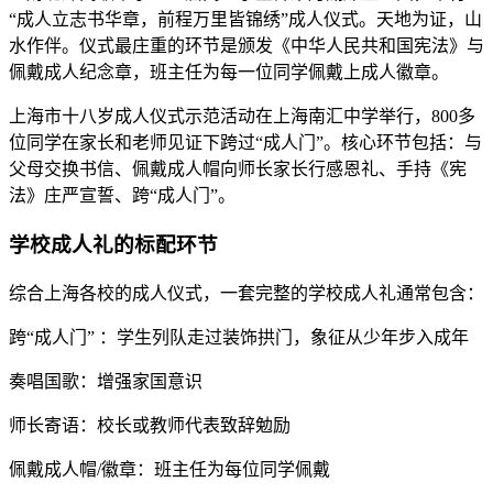
“成人立志书华章，前程万里皆锦绣”成人仪式。天地为证，山
水作伴。仪式最庄重的环节是颁发《中华人民共和国宪法》与
佩戴成人纪念章，班主任为每一位同学佩戴上成人徽章。
上海市十八岁成人仪式示范活动在上海南汇中学举行，800多
位同学在家长和老师见证下跨过“成人门”。核心环节包括：与
父母交换书信、佩戴成人帽向师长家长行感恩礼、手持《宪
法》庄严宣誓、跨“成人门”。
学校成人礼的标配环节
综合上海各校的成人仪式，一套完整的学校成人礼通常包含：
跨“成人门” ：学生列队走过装饰拱门，象征从少年步入成年
奏唱国歌：增强家国意识
师长寄语：校长或教师代表致辞勉励
佩戴成人帽/徽章：班主任为每位同学佩戴