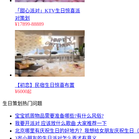
「甜心派对」KTV生日惊喜派
对策划
¥17899-88889
【初恋】民宿生日惊喜布置
¥6000
起
生日策划热门问题
宝宝抓周物品需要准备哪些?有什么风俗?
我要开派对 应该放什么歌曲 大家推荐一下
北京哪里有庆祝生日的好地方？我想给女朋友庆祝生日（
3岁小朋友的生日派对怎么弄才有意义