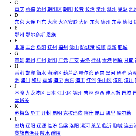
C
重庆
承德
沧州
朝阳区
朝阳
长春
长治
常州
滁州
巢湖
池
D
东京
大连
丹东
大庆
大兴安岭
大同
东营
德州
东莞
德阳
E
鄂州
鄂尔多斯
恩施
F
非洲
丰台
阜阳
抚州
福州
佛山
防城港
抚顺
阜新
肥城
G
高雄
赣州
广州
贵阳
广元
广安
果洛
桂林
贵港
固原
甘南
H
香港
邯郸
衡水
海淀区
葫芦岛
哈尔滨
鹤岗
黑河
鹤壁
菏
池
海门
和县
霍邱
海宁
惠东
海丰
红河
洪山区
汉阳
汉川
J
基隆
九龙坡区
日本
江北区
锦州
吉林
鸡西
佳木斯
晋城
嘉峪关
K
苏梅岛
垦丁
开封
昆明
克拉玛依
喀什
昆山
凯里
库尔勒
L
廊坊
辽阳
辽源
临汾
吕梁
洛阳
漯河
莱芜
临沂
聊城
连云
黎族自治县
陵水
醴陵