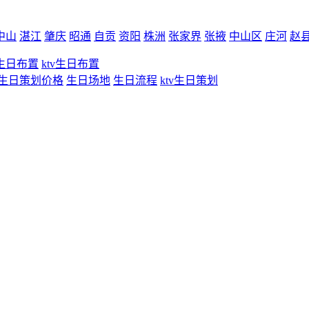
中山
湛江
肇庆
昭通
自贡
资阳
株洲
张家界
张掖
中山区
庄河
赵
生日布置
ktv生日布置
生日策划价格
生日场地
生日流程
ktv生日策划