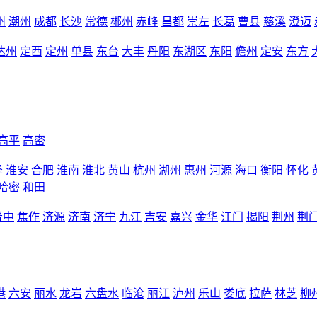
州
潮州
成都
长沙
常德
郴州
赤峰
昌都
崇左
长葛
曹县
慈溪
澄迈
达州
定西
定州
单县
东台
大丰
丹阳
东湖区
东阳
儋州
定安
东方
高平
高密
泽
淮安
合肥
淮南
淮北
黄山
杭州
湖州
惠州
河源
海口
衡阳
怀化
哈密
和田
晋中
焦作
济源
济南
济宁
九江
吉安
嘉兴
金华
江门
揭阳
荆州
荆
港
六安
丽水
龙岩
六盘水
临沧
丽江
泸州
乐山
娄底
拉萨
林芝
柳