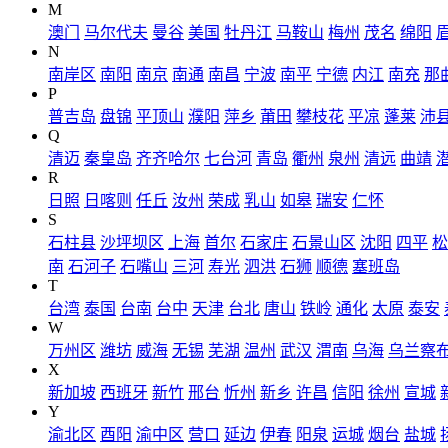
M
澳门
马尔代夫
曼谷
美国
牡丹江
马鞍山
梅州
茂名
绵阳
N
南岸区
南阳
南京
南通
南昌
宁波
南平
宁德
内江
南充
那
P
普吉岛
盘锦
平顶山
濮阳
萍乡
莆田
攀枝花
平凉
蓬莱
沛
Q
清迈
秦皇岛
齐齐哈尔
七台河
青岛
衢州
泉州
清远
曲靖
R
日照
日喀则
任丘
汝州
荣成
乳山
如皋
瑞安
仁怀
S
石柱县
沙坪坝区
上海
首尔
石家庄
石景山区
沈阳
四平
松
南
石河子
石嘴山
三河
寿光
泗洪
石狮
顺德
塞班岛
T
台湾
泰国
台南
台中
天津
台北
唐山
铁岭
通化
太原
泰安
W
万州区
潍坊
威海
无锡
芜湖
温州
武汉
渭南
乌海
乌兰察
X
新加坡
西班牙
新竹
邢台
忻州
新乡
许昌
信阳
徐州
宣城
Y
渝北区
酉阳
渝中区
营口
延边
伊春
阳泉
运城
烟台
盐城