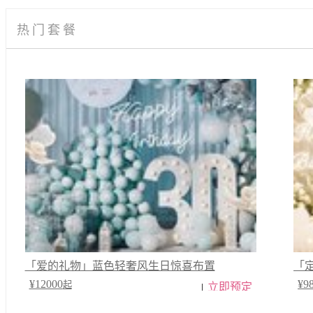
热门套餐
「爱的礼物」蓝色轻奢风生日惊喜布置
「
¥12000
¥9
起
立即预定