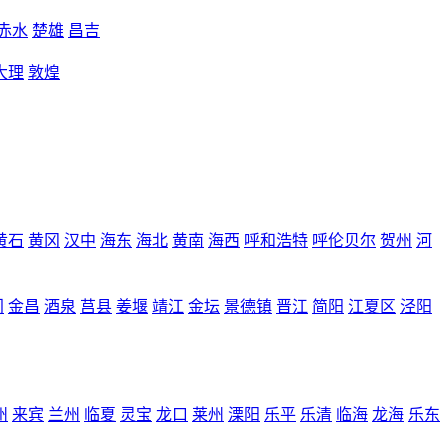
赤水
楚雄
昌吉
大理
敦煌
黄石
黄冈
汉中
海东
海北
黄南
海西
呼和浩特
呼伦贝尔
贺州
河
门
金昌
酒泉
莒县
姜堰
靖江
金坛
景德镇
晋江
简阳
江夏区
泾阳
州
来宾
兰州
临夏
灵宝
龙口
莱州
溧阳
乐平
乐清
临海
龙海
乐东