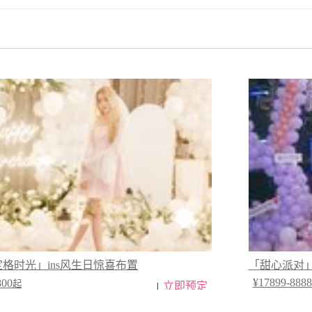
定格时光」ins风生日惊喜布置
「甜心派对」
¥17899-8888
800
起
立即预定