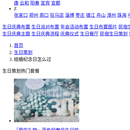
康
云和
阳春
宜宾
宜都
Z
张家口
郑州
周口
驻马店
淄博
枣庄
镇江
舟山
漳州
珠海
生日庆典布置
生日派对布置
年会活动布置
生日布置图片
民宿
生日庆典主题
生日庆典流程
庆典仪式
生日餐厅
民宿生日策划
首页
生日策划
结婚纪念日怎么过
生日策划热门套餐