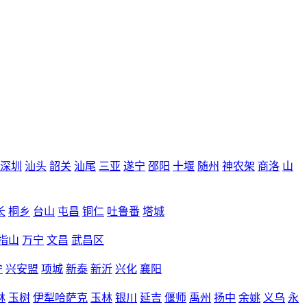
深圳
汕头
韶关
汕尾
三亚
遂宁
邵阳
十堰
随州
神农架
商洛
山
长
桐乡
台山
屯昌
铜仁
吐鲁番
塔城
指山
万宁
文昌
武昌区
宁
兴安盟
项城
新泰
新沂
兴化
襄阳
林
玉树
伊犁哈萨克
玉林
银川
延吉
偃师
禹州
扬中
余姚
义乌
永