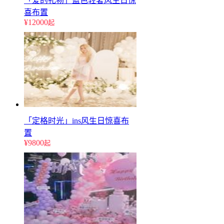
「爱的礼物」蓝色轻奢风生日惊
喜布置
¥12000
起
「定格时光」ins风生日惊喜布
置
¥9800
起