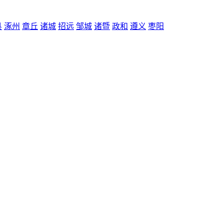
县
涿州
章丘
诸城
招远
邹城
诸暨
政和
遵义
枣阳