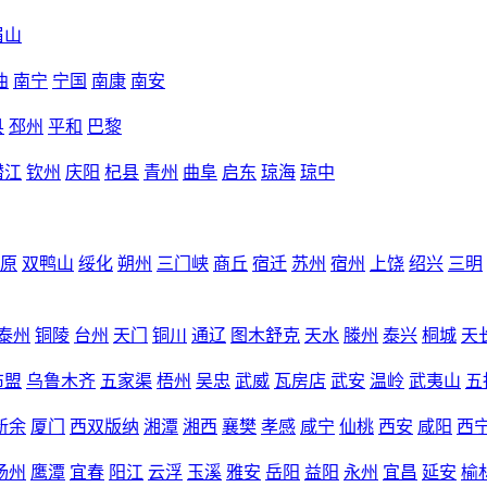
眉山
曲
南宁
宁国
南康
南安
县
邳州
平和
巴黎
潜江
钦州
庆阳
杞县
青州
曲阜
启东
琼海
琼中
原
双鸭山
绥化
朔州
三门峡
商丘
宿迁
苏州
宿州
上饶
绍兴
三明
泰州
铜陵
台州
天门
铜川
通辽
图木舒克
天水
滕州
泰兴
桐城
天
布盟
乌鲁木齐
五家渠
梧州
吴忠
武威
瓦房店
武安
温岭
武夷山
五
新余
厦门
西双版纳
湘潭
湘西
襄樊
孝感
咸宁
仙桃
西安
咸阳
西
扬州
鹰潭
宜春
阳江
云浮
玉溪
雅安
岳阳
益阳
永州
宜昌
延安
榆