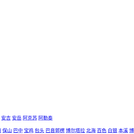
安吉
安岳
阿克苏
阿勒泰
州
保山
巴中
宝鸡
包头
巴音郭楞
博尔塔拉
北海
百色
白银
本溪
博