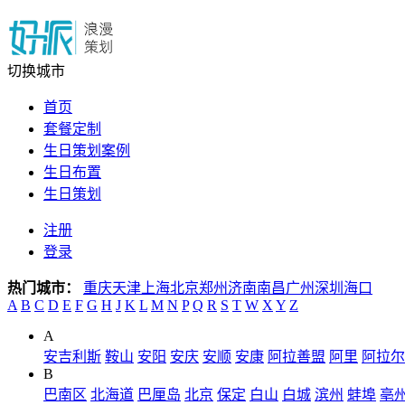
切换城市
首页
套餐定制
生日策划案例
生日布置
生日策划
注册
登录
热门城市：
重庆
天津
上海
北京
郑州
济南
南昌
广州
深圳
海口
A
B
C
D
E
F
G
H
J
K
L
M
N
P
Q
R
S
T
W
X
Y
Z
A
安吉利斯
鞍山
安阳
安庆
安顺
安康
阿拉善盟
阿里
阿拉尔
B
巴南区
北海道
巴厘岛
北京
保定
白山
白城
滨州
蚌埠
亳