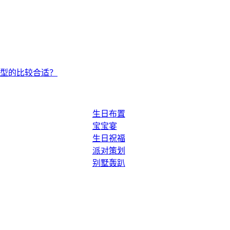
型的比较合适？
生日布置
宝宝宴
生日祝福
派对策划
别墅轰趴